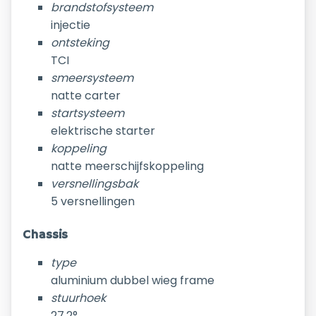
brandstofsysteem
injectie
ontsteking
TCI
smeersysteem
natte carter
startsysteem
elektrische starter
koppeling
natte meerschijfskoppeling
versnellingsbak
5 versnellingen
Chassis
type
aluminium dubbel wieg frame
stuurhoek
27.2°