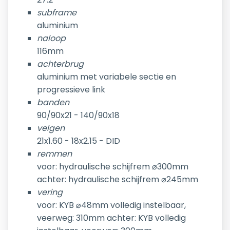
subframe
aluminium
naloop
116mm
achterbrug
aluminium met variabele sectie en
progressieve link
banden
90/90x21 - 140/90x18
velgen
21x1.60 - 18x2.15 - DID
remmen
voor: hydraulische schijfrem ⌀300mm
achter: hydraulische schijfrem ⌀245mm
vering
voor: KYB ⌀48mm volledig instelbaar,
veerweg: 310mm achter: KYB volledig